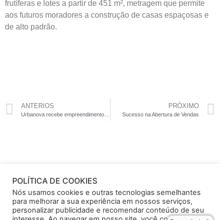
frutíferas e lotes a partir de 451 m², metragem que permite
aos futuros moradores a construção de casas espaçosas e
de alto padrão.
ANTERIOS
PRÓXIMO
Urbanova recebe empreendimento único
Sucesso na Abertura de Vendas
POLÍTICA DE COOKIES
Nós usamos cookies e outras tecnologias semelhantes
para melhorar a sua experiência em nossos serviços,
personalizar publicidade e recomendar conteúdo de seu
© 2024
S.I América
– Av. 9 de Julho, 339 – Salas 38 e 39 – Jardim Apolo –
interesse. Ao navegar em nosso site, você concorda